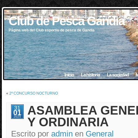
Club de Pesca Gandia
Página web del Club esportiu de pesca de Gandia
Inicio
La historia
La sociedad
N
«
2º CONCURSO NOCTURNO
ASAMBLEA GENE
31
01
2025
Y ORDINARIA
Escrito por
admin
en
General