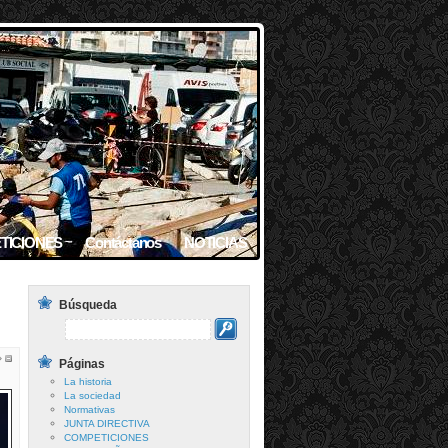
TICIONES
Contáctanos
NOTICIAS
Búsqueda
Páginas
La historia
La sociedad
Normativas
JUNTA DIRECTIVA
COMPETICIONES