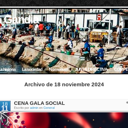
a Gandia
 Gandia
a historia
La sociedad
Normativas
JUNTA DIRECTIVA
COMPE
Archivo de 18 noviembre 2024
CENA GALA SOCIAL
18
11
Escrito por
admin
en
General
2024