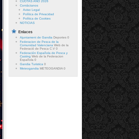
CUOTAS AÑO 2026
Contáctanos
Aviso Legal
Política de Privacidad
Política de Cookies
NOTICIAS
Enlaces
Ajuntament de Gandia
Deportes 0
Federacion de Pesca de la
Comunidad Valenciana
Web de la
Federació de Pesca C.V 0
Federación Española de Pesca y
Casting
Web de la Federacion
Española 0
Gandia Turistica
0
Meteogandia
METEOGANDIA 0