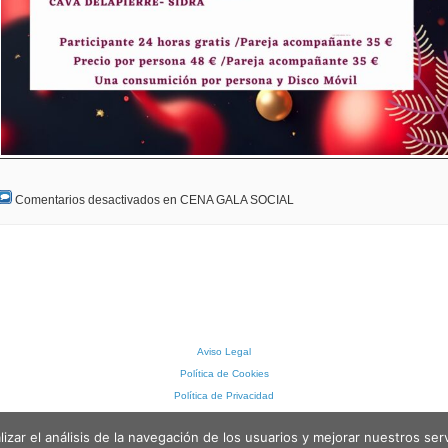
Comentarios desactivados
en CENA GALA SOCIAL
Aviso Legal
Política de Cookies
Política de Privacidad
Powered by
WordPress
,
Mandigo theme
by tom.
lizar el análisis de la navegación de los usuarios y mejorar nuestros ser
Entradas (RSS)
y
Comentarios (RSS)
.