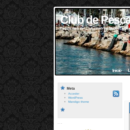
Club de Pesc
Página web del Club esportiu de pesca de
Inicio
L
Meta
Acceder
WordPress
Mandigo theme
. . .